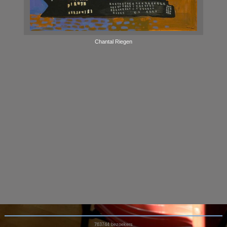
Chantal Riegen
763744
bezoekers